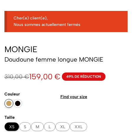
Cher(e) client(e),
Nous sommes actuellement fermés
MONGIE
Doudoune femme longue MONGIE
159,00
€
310,00
€
49% DE RÉDUCTION
Couleur
Find your size
Taille
XS
S
M
L
XL
XXL