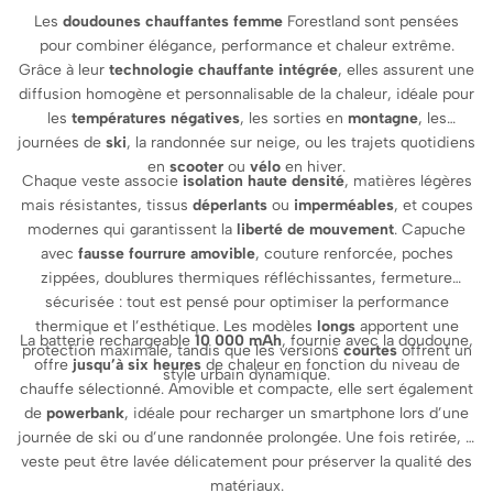
Les
doudounes chauffantes femme
Forestland sont pensées
pour combiner élégance, performance et chaleur extrême.
Grâce à leur
technologie chauffante intégrée
, elles assurent une
diffusion homogène et personnalisable de la chaleur, idéale pour
les
températures négatives
, les sorties en
montagne
, les
journées de
ski
, la randonnée sur neige, ou les trajets quotidiens
en
scooter
ou
vélo
en hiver.
Chaque veste associe
isolation haute densité
, matières légères
mais résistantes, tissus
déperlants
ou
imperméables
, et coupes
modernes qui garantissent la
liberté de mouvement
. Capuche
avec
fausse fourrure amovible
, couture renforcée, poches
zippées, doublures thermiques réfléchissantes, fermeture
sécurisée : tout est pensé pour optimiser la performance
thermique et l’esthétique. Les modèles
longs
apportent une
La batterie rechargeable
10 000 mAh
, fournie avec la doudoune,
protection maximale, tandis que les versions
courtes
offrent un
offre
jusqu’à six heures
de chaleur en fonction du niveau de
style urbain dynamique.
chauffe sélectionné. Amovible et compacte, elle sert également
de
powerbank
, idéale pour recharger un smartphone lors d’une
journée de ski ou d’une randonnée prolongée. Une fois retirée, la
veste peut être lavée délicatement pour préserver la qualité des
matériaux.