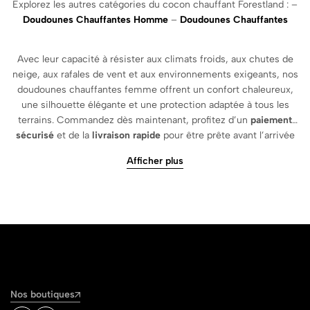
Explorez les autres catégories du cocon chauffant Forestland : –
Doudounes Chauffantes Homme
–
Doudounes Chauffantes
Avec leur capacité à résister aux climats froids, aux chutes de
neige, aux rafales de vent et aux environnements exigeants, nos
doudounes chauffantes femme offrent un confort chaleureux,
une silhouette élégante et une protection adaptée à tous les
terrains. Commandez dès maintenant, profitez d’un
paiement
sécurisé
et de la
livraison rapide
pour être prête avant l’arrivée
du froid.
Afficher plus
Nos boutiques