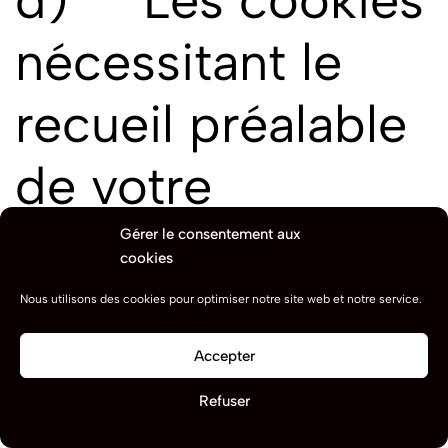
d) Les cookies
nécessitant le
recueil préalable
de votre
consentement
Gérer le consentement aux
cookies
Nous utilisons des cookies pour optimiser notre site web et notre service.
Cette exigence concerne les cookies émis par des tiers et qui
Accepter
sont qualifiés de « persistants » dans la mesure où ils demeurent
dans votre terminal jusqu’à leur effacement ou leur date
0
Refuser
d’expiration.
Boutique
Rechercher
Panier
Compte