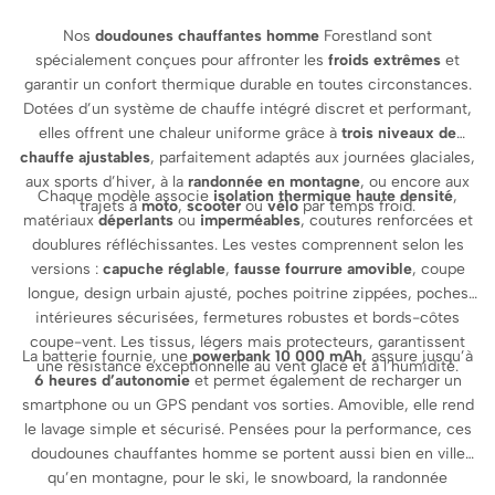
Nos
doudounes chauffantes homme
Forestland sont
spécialement conçues pour affronter les
froids extrêmes
et
garantir un confort thermique durable en toutes circonstances.
Dotées d’un système de chauffe intégré discret et performant,
elles offrent une chaleur uniforme grâce à
trois niveaux de
chauffe ajustables
, parfaitement adaptés aux journées glaciales,
aux sports d’hiver, à la
randonnée en montagne
, ou encore aux
Chaque modèle associe
isolation thermique haute densité
,
trajets à
moto
,
scooter
ou
vélo
par temps froid.
matériaux
déperlants
ou
imperméables
, coutures renforcées et
doublures réfléchissantes. Les vestes comprennent selon les
versions :
capuche réglable
,
fausse fourrure amovible
, coupe
longue, design urbain ajusté, poches poitrine zippées, poches
intérieures sécurisées, fermetures robustes et bords-côtes
coupe-vent. Les tissus, légers mais protecteurs, garantissent
La batterie fournie, une
powerbank 10 000 mAh
, assure jusqu’à
une résistance exceptionnelle au vent glacé et à l’humidité.
6 heures d’autonomie
et permet également de recharger un
smartphone ou un GPS pendant vos sorties. Amovible, elle rend
le lavage simple et sécurisé. Pensées pour la performance, ces
doudounes chauffantes homme se portent aussi bien en ville
qu’en montagne, pour le ski, le snowboard, la randonnée