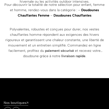
hivernale ou les activités outdoor intensives.
Pour découvrir la totalité de notre sélection pour enfant, femme
et homme, rendez-vous dans la catégorie : –
Doudounes
Chauffantes Femme
–
Doudounes Chauffantes
Polyvalentes, robustes et conçues pour durer, nos vestes
chauffantes homme répondent aux exigences des hivers
rigoureux et garantissent une chaleur constante, une liberté de
mouvement et un entretien simplifié. Commandez en ligne
facilement, profitez du
paiement sécurisé
et recevez votre
doudoune grâce à notre
livraison rapide
.
Nos boutiques