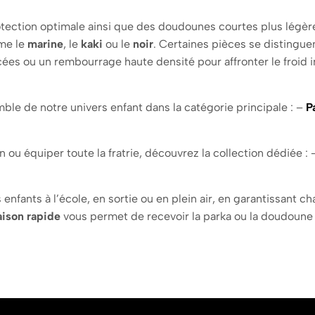
ction optimale ainsi que des doudounes courtes plus légères
mme le
marine
, le
kaki
ou le
noir
. Certaines pièces se distingue
cées ou un rembourrage haute densité pour affronter le froid i
le de notre univers enfant dans la catégorie principale : –
P
 ou équiper toute la fratrie, découvrez la collection dédiée :
ants à l’école, en sortie ou en plein air, en garantissant ch
aison rapide
vous permet de recevoir la parka ou la doudoune id