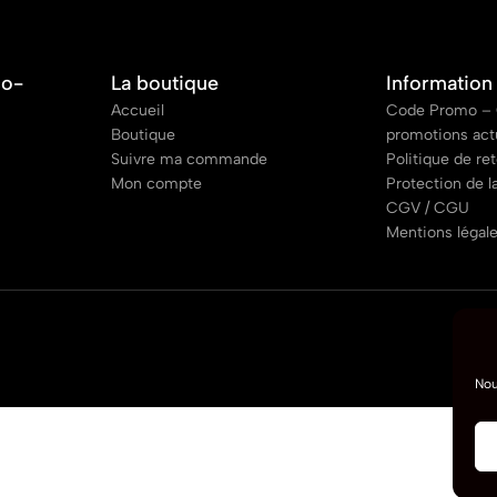
co-
La boutique
Information
Accueil
Code Promo – 
Boutique
promotions act
Suivre ma commande
Politique de re
Mon compte
Protection de l
CGV / CGU
Mentions légal
Nou