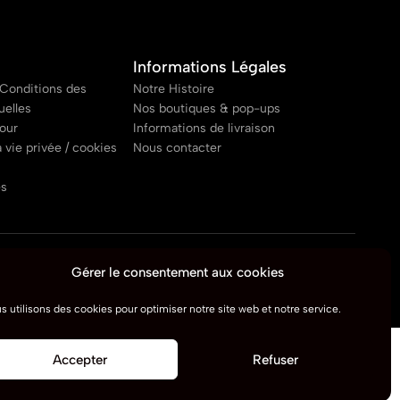
Informations Légales
Conditions des
Notre Histoire
uelles
Nos boutiques & pop-ups
tour
Informations de livraison
a vie privée / cookies
Nous contacter
es
Gérer le consentement aux cookies
s utilisons des cookies pour optimiser notre site web et notre service.
Accepter
Refuser