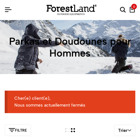
0
Parkas et Doudounes pour
Hommes
Cher(e) client(e),
Nous sommes actuellement fermés
Trier
FILTRE