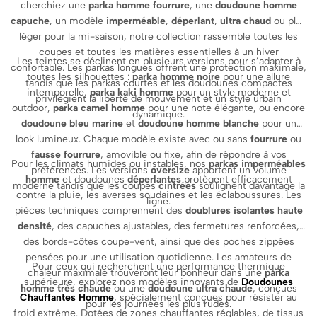
cherchiez une
parka homme fourrure
, une
doudoune homme
capuche
, un modèle
imperméable
,
déperlant
,
ultra chaud
ou plus
léger pour la mi-saison, notre collection rassemble toutes les
coupes et toutes les matières essentielles à un hiver
Les teintes se déclinent en plusieurs versions pour s’adapter à
confortable. Les parkas longues offrent une protection maximale,
toutes les silhouettes :
parka homme noire
pour une allure
tandis que les parkas courtes et les doudounes compactes
intemporelle,
parka kaki homme
pour un style moderne et
privilégient la liberté de mouvement et un style urbain
outdoor,
parka camel homme
pour une note élégante, ou encore
dynamique.
doudoune bleu marine
et
doudoune homme blanche
pour un
look lumineux. Chaque modèle existe avec ou sans
fourrure
ou
fausse fourrure
, amovible ou fixe, afin de répondre à vos
Pour les climats humides ou instables, nos
parkas imperméables
préférences. Les versions
oversize
apportent un volume
homme
et doudounes
déperlantes
protègent efficacement
moderne tandis que les coupes
cintrées
soulignent davantage la
contre la pluie, les averses soudaines et les éclaboussures. Les
ligne.
pièces techniques comprennent des
doublures isolantes haute
densité
, des capuches ajustables, des fermetures renforcées,
des bords-côtes coupe-vent, ainsi que des poches zippées
pensées pour une utilisation quotidienne. Les amateurs de
Pour ceux qui recherchent une performance thermique
chaleur maximale trouveront leur bonheur dans une
parka
supérieure, explorez nos modèles innovants de
Doudounes
homme très chaude
ou une
doudoune ultra chaude
, conçues
Chauffantes Homme
, spécialement conçues pour résister au
pour les journées les plus rudes.
froid extrême. Dotées de zones chauffantes réglables, de tissus