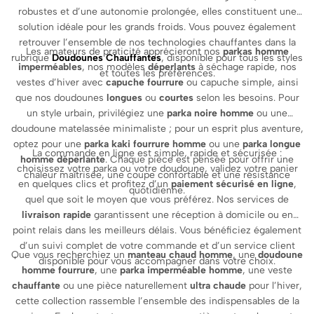
robustes et d’une autonomie prolongée, elles constituent une
solution idéale pour les grands froids. Vous pouvez également
retrouver l’ensemble de nos technologies chauffantes dans la
Les amateurs de praticité apprécieront nos
parkas homme
rubrique
Doudounes Chauffantes
, disponible pour tous les styles
imperméables
, nos modèles
déperlants
à séchage rapide, nos
et toutes les préférences.
vestes d’hiver avec
capuche fourrure
ou capuche simple, ainsi
que nos doudounes
longues
ou
courtes
selon les besoins. Pour
un style urbain, privilégiez une
parka noire homme
ou une
doudoune matelassée minimaliste ; pour un esprit plus aventure,
optez pour une
parka kaki fourrure homme
ou une
parka longue
La commande en ligne est simple, rapide et sécurisée :
homme déperlante
. Chaque pièce est pensée pour offrir une
choisissez votre parka ou votre doudoune, validez votre panier
chaleur maîtrisée, une coupe confortable et une résistance
en quelques clics et profitez d’un
paiement sécurisé en ligne
,
quotidienne.
quel que soit le moyen que vous préférez. Nos services de
livraison rapide
garantissent une réception à domicile ou en
point relais dans les meilleurs délais. Vous bénéficiez également
d’un suivi complet de votre commande et d’un service client
Que vous recherchiez un
manteau chaud homme
, une
doudoune
disponible pour vous accompagner dans votre choix.
homme fourrure
, une
parka imperméable homme
, une veste
chauffante
ou une pièce naturellement
ultra chaude
pour l’hiver,
cette collection rassemble l’ensemble des indispensables de la