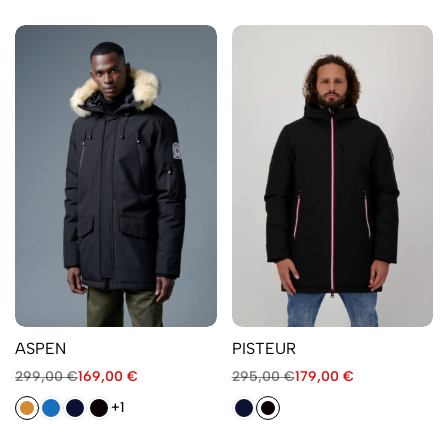
ASPEN
PISTEUR
299,00
€
169,00
€
295,00
€
179,00
€
+1