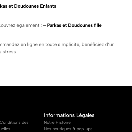
rkas et Doudounes Enfants
couvrez également : –
Parkas et Doudounes fille
ommandez en ligne en toute simplicité, bénéficiez d’un
s stress.
Informations Légales
Conditions des
Notre Histoire
uelles
Nos boutiques & pop-ups