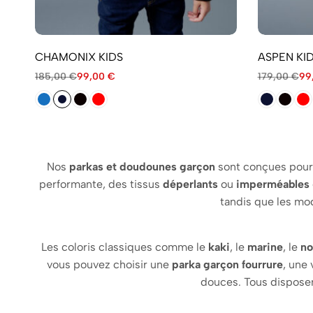
CHAMONIX KIDS
ASPEN KI
185,00
€
99,00
€
179,00
€
99
Nos
parkas et doudounes garçon
sont conçues pour 
performante, des tissus
déperlants
ou
imperméables
tandis que les mod
Les coloris classiques comme le
kaki
, le
marine
, le
no
vous pouvez choisir une
parka garçon fourrure
, une
douces. Tous disposen