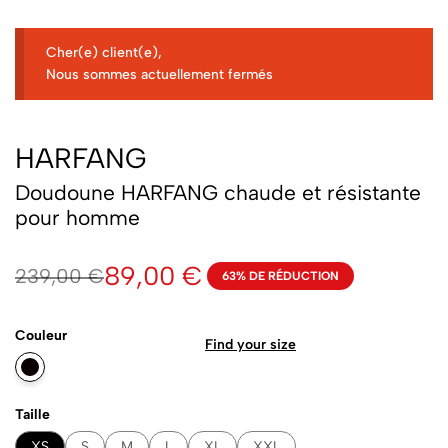
Cher(e) client(e),
Nous sommes actuellement fermés
HARFANG
Doudoune HARFANG chaude et résistante
pour homme
89,00
€
239,00
€
63% DE RÉDUCTION
Couleur
Find your size
Taille
XS
S
M
L
XL
XXL