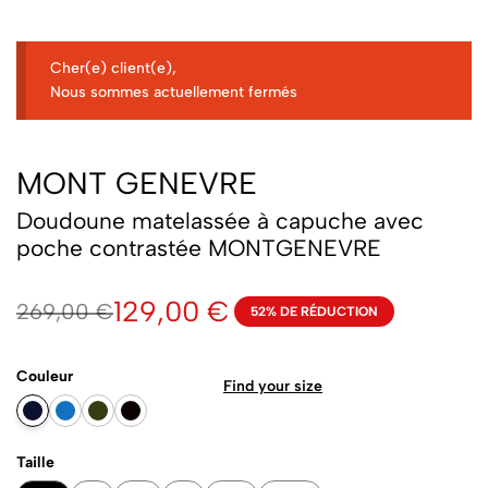
Cher(e) client(e),
Nous sommes actuellement fermés
MONT GENEVRE
Doudoune matelassée à capuche avec
poche contrastée MONTGENEVRE
129,00
€
269,00
€
52% DE RÉDUCTION
Couleur
Find your size
Taille