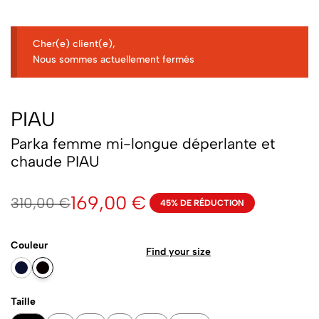
Cher(e) client(e),
Nous sommes actuellement fermés
PIAU
Parka femme mi-longue déperlante et
chaude PIAU
169,00
€
310,00
€
45% DE RÉDUCTION
Couleur
Find your size
Taille