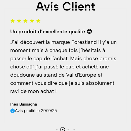
Avis Client
 produit d’excellente qualité 😍
Serv
i découvert la marque Forestland il y’a un
"J'a
ment mais à chaque fois j’hésitais à
servi
sser le cap de l’achat. Mais chose promis
doud
ose dû; j’ai passé le cap et acheté une
bien
udoune au stand de Val d'Europe et
Julie
mment vous dire que je suis absolument
Avi
vi de mon achat !
s Bassagna
vis publié le 20/10/25