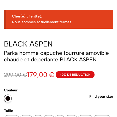
Cher(e) client(e),
Nous sommes actuellement fermés
BLACK ASPEN
Parka homme capuche fourrure amovible
chaude et déperlante BLACK ASPEN
179,00
€
299,00
€
40% DE RÉDUCTION
Couleur
Find your size
Taille