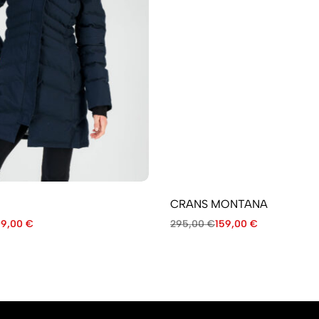
CRANS MONTANA
09,00
€
295,00
€
159,00
€