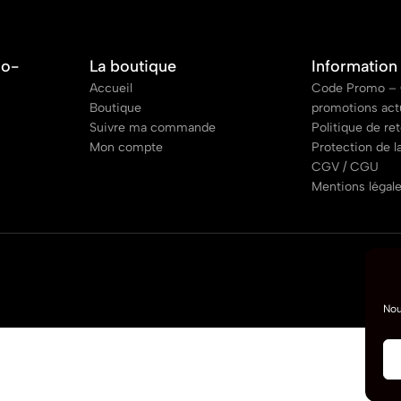
co-
La boutique
Information
Accueil
Code Promo – 
Boutique
promotions act
Suivre ma commande
Politique de re
Mon compte
Protection de l
CGV / CGU
Mentions légal
Nou