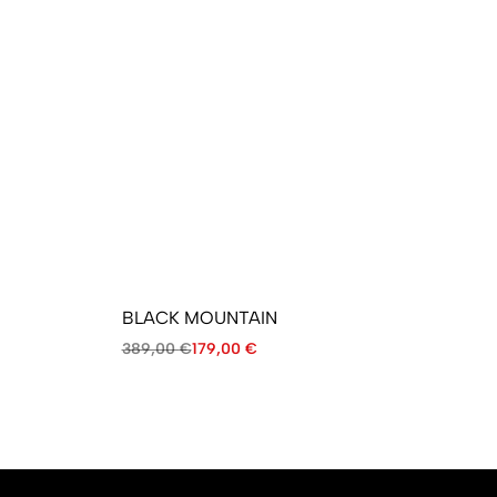
BLACK MOUNTAIN
HI
389,00
€
179,00
€
34