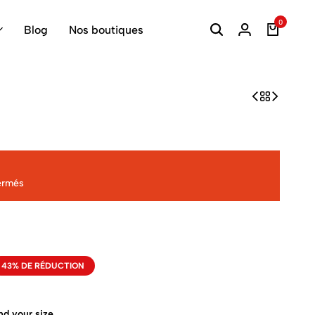
0
Blog
Nos boutiques
ermés
43% DE RÉDUCTION
nd your size