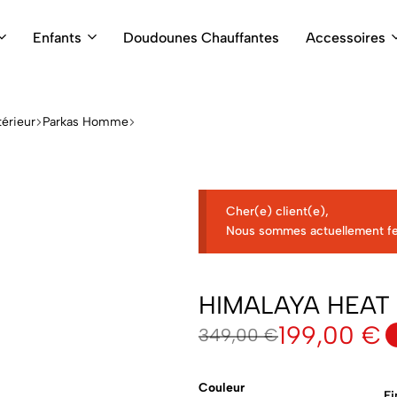
Enfants
Doudounes Chauffantes
Accessoires
érieur
Parkas Homme
Cher(e) client(e),
Nous sommes actuellement f
HIMALAYA HEAT
199,00
€
349,00
€
Couleur
Fi