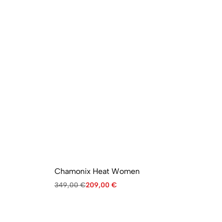
Chamonix Heat Women
A
349,00
€
209,00
€
29