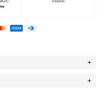
tuit) :
livraison.
lay