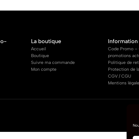
co-
La boutique
Information
Accueil
Code Promo – 
Boutique
promotions act
Suivre ma commande
Politique de re
Mon compte
Protection de l
CGV / CGU
Mentions légal
Nou