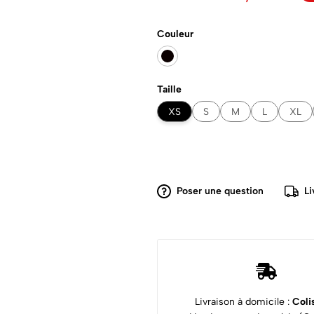
Couleur
Taille
XS
S
M
L
XL
Poser une question
Li
Livraison à domicile :
Coli