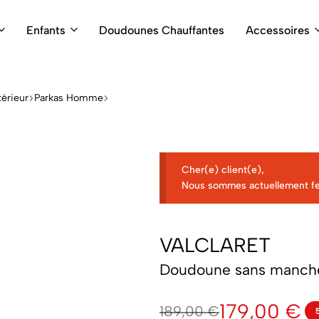
Enfants
Doudounes Chauffantes
Accessoires
érieur
Parkas Homme
Cher(e) client(e),
Nous sommes actuellement f
VALCLARET
Doudoune sans manch
179,00
€
189,00
€