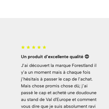
cellente qualité 😍
Service client réa
la marque Forestland il
"J'avais un dout
mais à chaque fois
le service client a 
ser le cap de l’achat.
efficace. Les dou
mis chose dû; j’ai
en parfait état et
t acheté une doudoune
une house."
l d'Europe et comment
Julien Lefebvre
e suis absolument ravi