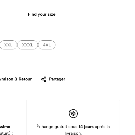
Find your size
XXL
XXXL
4XL
vraison & Retour
Partager
ssimo
Échange gratuit sous
14 jours
après la
tuit) :
livraison.