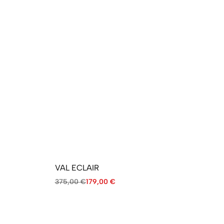
VAL ECLAIR
GA
375,00
€
179,00
€
38