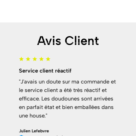
Avis Client
ctif
Ma doudoune chauff
incroyable
e sur ma commande et
été très réactif et
Ma doudoune chauff
dounes sont arrivées
incroyable! tellemen
 bien emballées dans
pouvoir la remettre 
septembre pluvieux, 
qui garde son élégan
saisons, c'est validé!