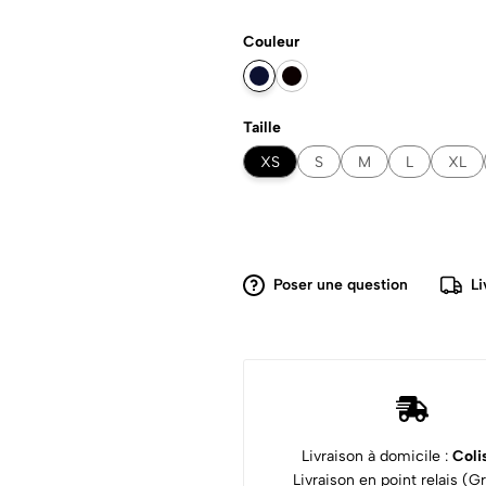
Couleur
Taille
XS
S
M
L
XL
Poser une question
Li
Livraison à domicile :
Coli
Livraison en point relais (Gra