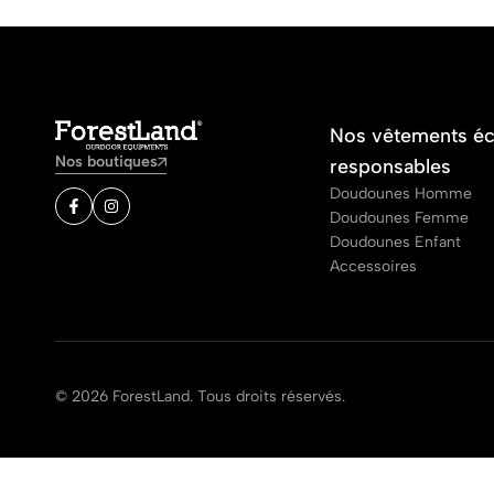
Nos vêtements é
Nos boutiques
responsables
Doudounes Homme
Doudounes Femme
Doudounes Enfant
Accessoires
© 2026 ForestLand. Tous droits réservés.