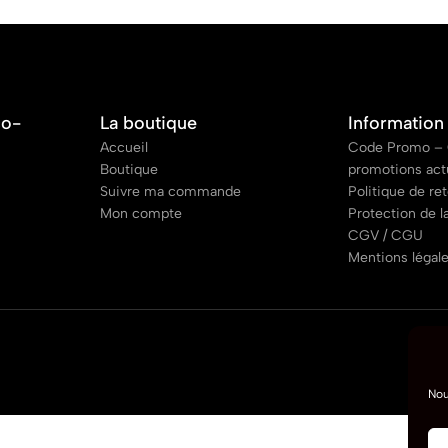
co-
La boutique
Information
Accueil
Code Promo – 
Boutique
promotions act
Suivre ma commande
Politique de re
Mon compte
Protection de l
CGV / CGU
Mentions légal
Nou