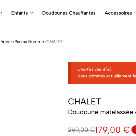
Enfants
Doudounes Chauffantes
Accessoires
érieur
Parkas Homme
CHALET
Cher(e) client(e),
Nous sommes actuellement f
CHALET
Doudoune matelassée 
179,00
€
269,00
€