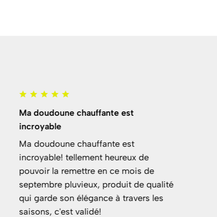
ante est
Agréablement surpris !
Étant en 2 roues, je n’
ante est
trouvé une doudoune all
t heureux de
chaleur et imperméabil
en ce mois de
de pluie, c’est maintena
produit de qualité
à un prix très raisonnab
ce à travers les
Milan Foulon