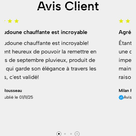
Avis Client
Agréablement surpris !
Étant en 2 roues, je n’avais pas encore trou
en
une doudoune alliant confort, chaleur et
e
imperméabilité par temps de pluie, c’est
es
maintenant chose faite, à un prix très
raisonnable.
Milan Foulon
Avis publié le 12/09/25