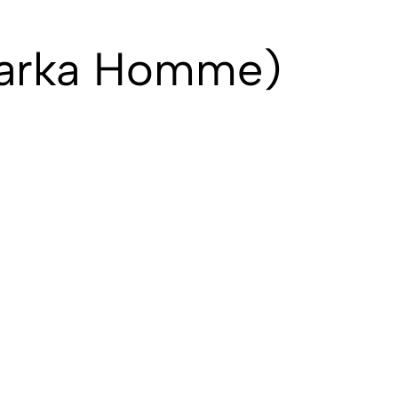
arka Homme
)