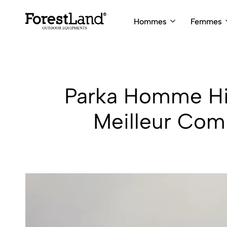
Hommes
Femmes
ForestLand
Expedition
Clothing
Outfitters
Parka Homme Hiv
Meilleur Com