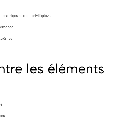
ions rigoureuses, privilégiez :
formance
extrêmes
ntre les éléments
es
ses