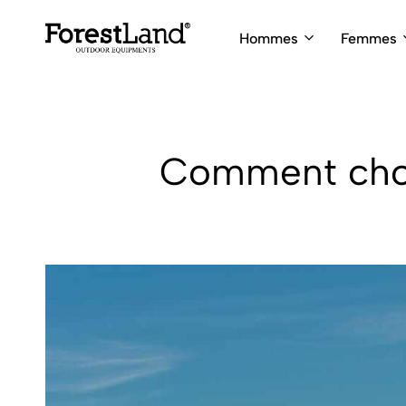
Hommes
Femmes
ForestLand
Expedition
Clothing
Outfitters
Comment chois