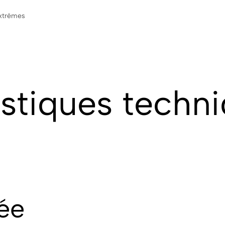
extrêmes
istiques techn
tée