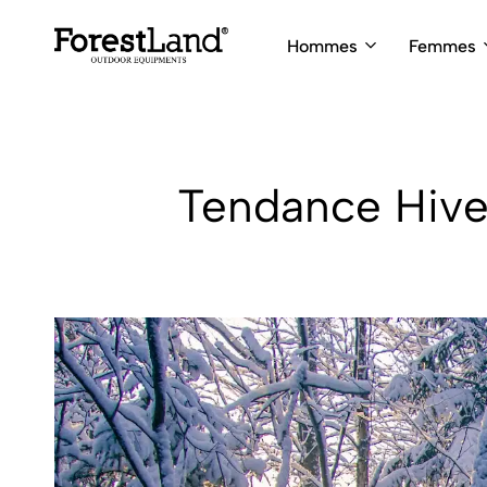
Hommes
Femmes
ForestLand
Expedition
Clothing
Outfitters
Tendance Hiv