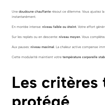
Une
doudoune chauffante
résout ce dilemme. Vous ajustez l
instantanément.
En montée intense:
niveau faible ou éteint
. Votre effort génè
Sur les replats ou en descente:
niveau moyen
. Vous complétez
Aux pauses:
niveau maximal
. La chaleur active compense immé
Cette modularité maintient votre
température corporelle stab
Les critères
protégé