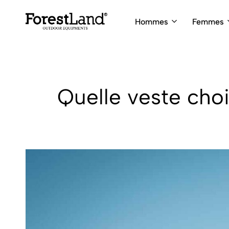
Hommes
Femmes
ForestLand
Expedition
Clothing
Outfitters
Quelle veste choi