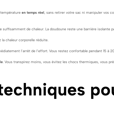
a température
en temps réel
, sans retirer votre sac ni manipuler vos 
re suffisamment de chaleur. La doudoune reste une barrière isolante p
 la chaleur corporelle réduite.
diatement l’arrêt de l’effort. Vous restez confortable pendant 15 à 2
le
. Vous transpirez moins, vous évitez les chocs thermiques, vous pré
 techniques p