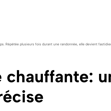
orps. Répétée plusieurs fois durant une randonnée, elle devient fasti
chauffante: u
récise