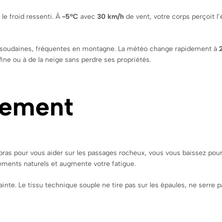
e froid ressenti. À
-5°C
avec
30 km/h
de vent, votre corps perçoit l
 soudaines, fréquentes en montagne. La météo change rapidement à
fine ou à de la neige sans perdre ses propriétés.
vement
 bras pour vous aider sur les passages rocheux, vous vous baissez pou
ements naturels et augmente votre fatigue.
nte. Le tissu technique souple ne tire pas sur les épaules, ne serre p