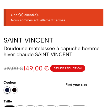
Cher(e) client(e),
Nous sommes actuellement fermés
SAINT VINCENT
Doudoune matelassée à capuche homme
hiver chaude SAINT VINCENT
149,00
€
319,00
€
53% DE RÉDUCTION
Couleur
Find your size
Taille