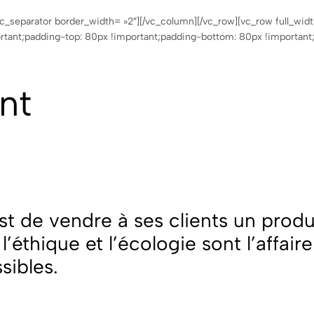
c_separator border_width= »2″][/vc_column][/vc_row][vc_row full_wid
nt;padding-top: 80px !important;padding-bottom: 80px !important;}
nt
st de vendre à ses clients un prod
’éthique et l’écologie sont l’affair
sibles.