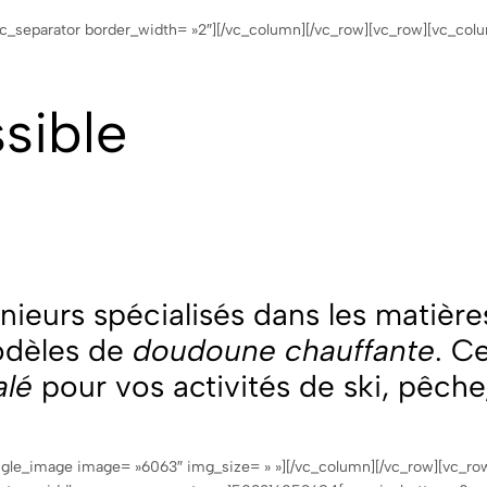
c_separator border_width= »2″][/vc_column][/vc_row][vc_row][vc_colu
sible
nieurs spécialisés dans les matièr
odèles de
doudoune chauffante
. C
alé
pour vos activités de ski, pêche
ngle_image image= »6063″ img_size= » »][/vc_column][/vc_row][vc_ro