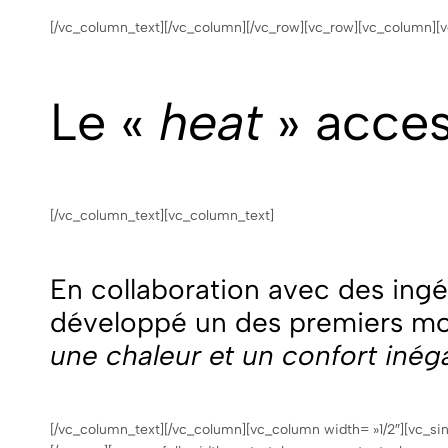
[/vc_column_text][/vc_column][/vc_row][vc_row][vc_column][v
Le «
heat
» acces
[/vc_column_text][vc_column_text]
En collaboration avec des ingé
développé un des premiers m
une chaleur et un confort inég
[/vc_column_text][/vc_column][vc_column width= »1/2″][vc_si