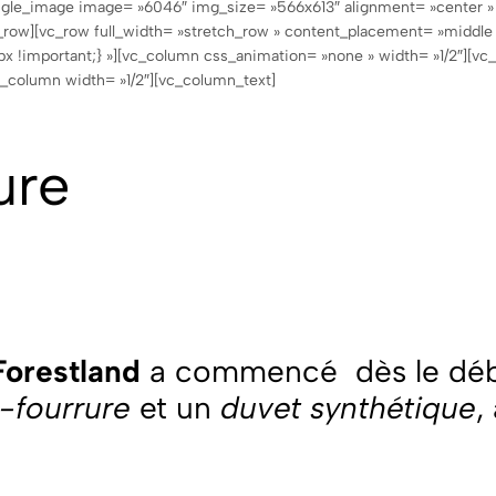
ingle_image image= »6046″ img_size= »566х613″ alignment= »center »
vc_row][vc_row full_width= »stretch_row » content_placement= »midd
x !important;} »][vc_column css_animation= »none » width= »1/2″][v
_column width= »1/2″][vc_column_text]
ure
Forestland
a commencé
dès le déb
-fourrure
et un
duvet synthétique
,