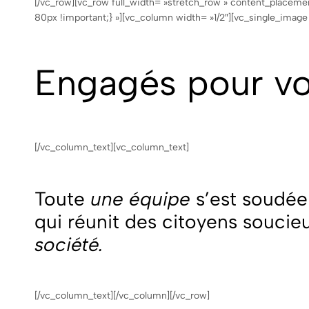
[/vc_row][vc_row full_width= »stretch_row » content_placem
80px !important;} »][vc_column width= »1/2″][vc_single_imag
Engagés pour v
[/vc_column_text][vc_column_text]
Toute
une équipe
s’est soudée
qui réunit des citoyens soucie
société.
[/vc_column_text][/vc_column][/vc_row]