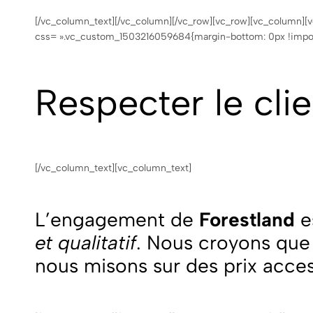
[/vc_column_text][/vc_column][/vc_row][vc_row][vc_column][v
css= ».vc_custom_1503216059684{margin-bottom: 0px !importa
Respecter le clie
[/vc_column_text][vc_column_text]
L’engagement de
Forestland
e
et qualitatif
. Nous croyons que l
nous misons sur des prix acces