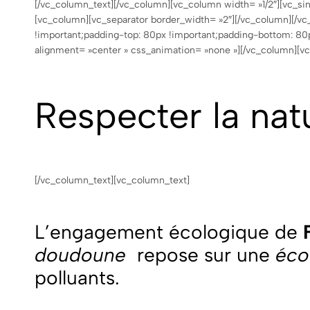
[/vc_column_text][/vc_column][vc_column width= »1/2″][vc_s
[vc_column][vc_separator border_width= »2″][/vc_column][/
!important;padding-top: 80px !important;padding-bottom: 80p
alignment= »center » css_animation= »none »][/vc_column][vc
Respecter la nat
[/vc_column_text][vc_column_text]
L’engagement écologique de
doudoune
repose sur une
éco
polluants.