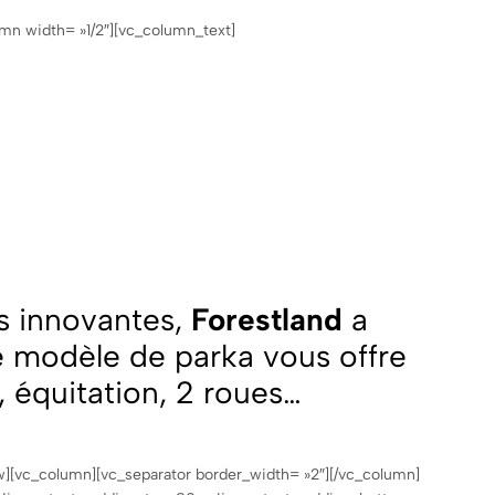
mn width= »1/2″][vc_column_text]
es innovantes,
Forestland
a
e modèle de parka vous offre
, équitation, 2 roues…
w][vc_column][vc_separator border_width= »2″][/vc_column]