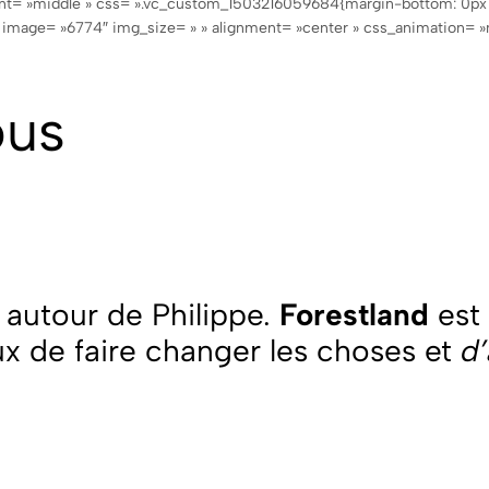
ent= »middle » css= ».vc_custom_1503216059684{margin-bottom: 0px 
e image= »6774″ img_size= » » alignment= »center » css_animation= »
ous
 autour de Philippe.
Forestland
est 
ux de faire changer les choses et
d