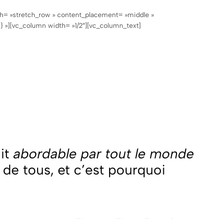
th= »stretch_row » content_placement= »middle »
 »][vc_column width= »1/2″][vc_column_text]
uit
abordable par tout le monde
e de tous, et c’est pourquoi