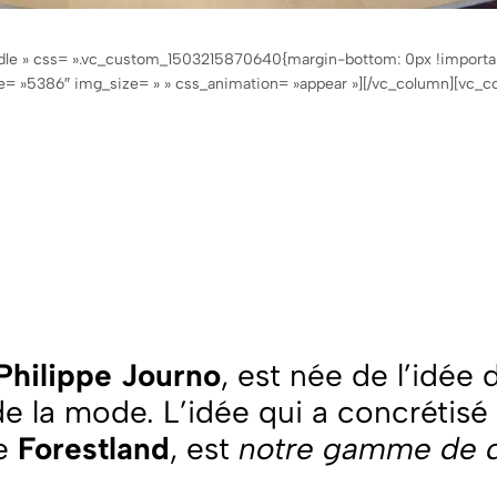
ddle » css= ».vc_custom_1503215870640{margin-bottom: 0px !importa
ge= »5386″ img_size= » » css_animation= »appear »][/vc_column][vc_c
Philippe Journo
, est née de l’idée
e la mode. L’idée qui a concrétisé
de
Forestland
, est
notre gamme de 