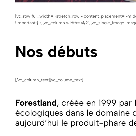
[vc_row full_width= »stretch_row » content_placement= »mi
!important;} »][vc_column width= »1/2″][vc_single_image ima
Nos débuts
[/vc_column_text][vc_column_text]
Forestland
, créée en 1999 par
écologiques dans le domaine d
aujourd’hui le produit-phare 