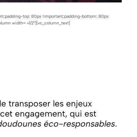
nt;padding-top: 80px !important;padding-bottom: 80px
olumn width= »1/2″][vc_column_text]
 de transposer les enjeux
 cet engagement, qui est
doudounes éco-responsables
.