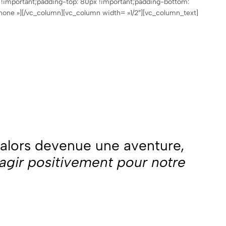
!important;padding-top: 80px !important;padding-bottom:
none »][/vc_column][vc_column width= »1/2″][vc_column_text]
alors devenue une aventure,
’agir positivement pour notre