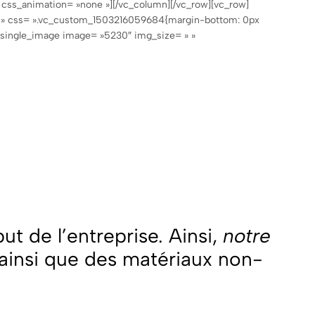
 css_animation= »none »][/vc_column][/vc_row][vc_row]
le » css= ».vc_custom_1503216059684{margin-bottom: 0px
c_single_image image= »5230″ img_size= » »
ut de l’entreprise. Ainsi,
notre
 ainsi que des matériaux non-