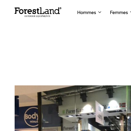
Hommes
Femmes
ForestLand
Expedition
Clothing
Outfitters