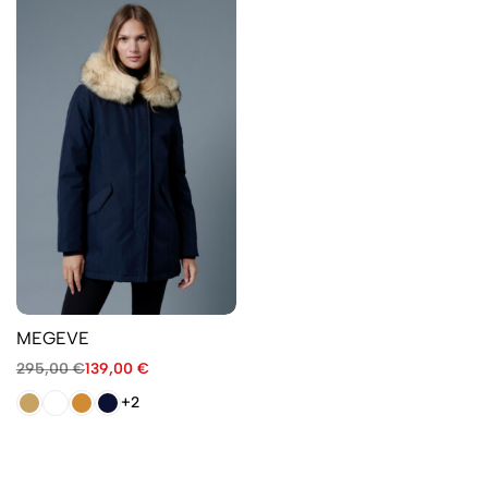
MEGEVE
295,00
€
139,00
€
+2