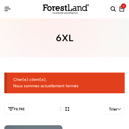
0
6XL
Cher(e) client(e),
Nous sommes actuellement fermés
Trier
FILTRE